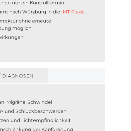
hen nur ein Kontrolltermin
ommt nach Würzburg in die
IMT Praxis
orrektur ohne erneute
ebung möglich
wirkungen
 DIAGNOSEN
n, Migräne, Schwindel
fer- und Schluckbeschwerden
en und Lichtempfindlichkeit
nschränkung der Kopfdrehung