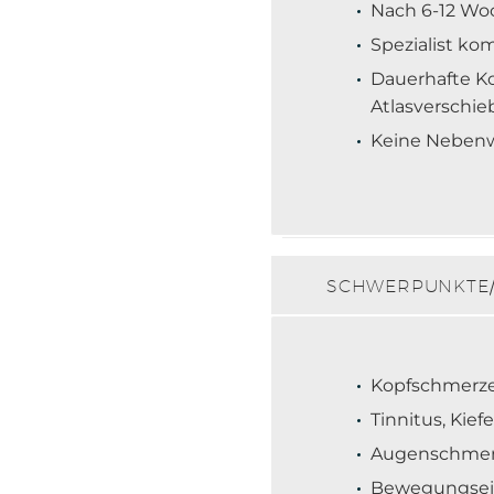
Nach 6-12 Woc
Spezialist k
Dauerhafte K
Atlasverschi
Keine Neben
SCHWERPUNKTE/
Kopfschmerze
Tinnitus, Kie
Augenschmerz
Bewegungsei