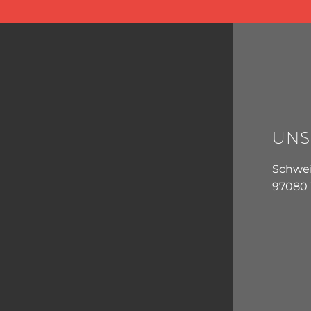
UNS
Schwein
97080