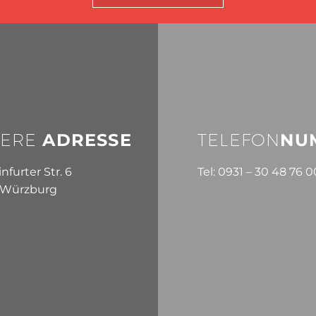
ERE
ADRESSE
TELEFON
NU
furter Str. 6
Tel: 0931 – 30 48 76 0
 Würzburg