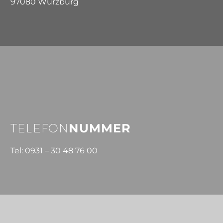
97080 Würzburg
TELEFON
NUMMER
Tel: 0931 – 30 48 76 00